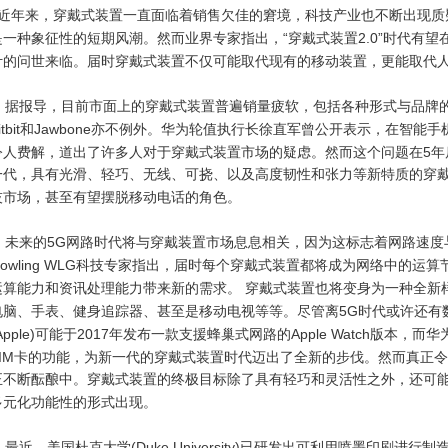
近年来，穿戴式装置一直面临着销售欠佳的窘境，科技产业也不断出现质
“
2.0”
是一种象征性的短期风潮。然而业界专家指出，
穿戴式装置
时代有望
计的问世来临。届时穿戴式装置不仅可能取代现有的移动装置，更能取代
据报导，目前市面上的穿戴式装置普遍销量疲软，包括各种形式与品牌
tbit
Jawbone
和
亦不例外。华为轮值执行长徐直军曾公开表示，在智能手
5
令人费解，道出了许多人对于穿戴式装置市场的疑虑。然而这个问题在
年
一代，具有光滑、轻巧、无线、可挠、以及高度韧性和张力等新特质的穿
技市场，甚至有望摆脱移动电话的角色。
5G
未来的
网路时代将与穿戴装置市场息息相关，因为这标志着网路速度
owling WLG
科技专家指出，届时每个穿戴式装置都将成为网络中的运算
运算能力和资讯处理能力带来新的需求。
穿戴式装置也将变身为一种全新
5G
电脑、手表、健身追踪器、甚至是移动电视等等。尽管离
时代或许还有
Apple)
2017
Apple Watch
可能于
年发布一款支援蜂巢式网路的
版本，而华
IM
卡的功能，为新一代的穿戴式装置时代迈出了全新的步伐。然而真正令
正不断酝酿中。穿戴式装置的终极目标除了具有轻巧和灵活性之外，还可
多元化功能性的形式出现。
(Duke University)
最近，美国杜克大学
已研发出可利用喷墨印刷进行制