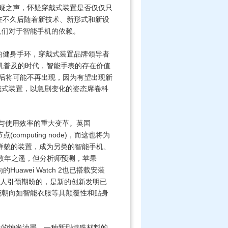
疑之声，怀疑穿戴式装置是否仅仅只
在不久后随着新技术、新形式和新设
人们对于智能手机的依赖。
的健身手环，穿戴式装置品牌领导者
机普及的时代，智能手表的存在价值
后将可能不再出现，因为有望出现新
戴式装置，以急剧变化的姿态席卷科
与使用效率的重大变革。英国
(computing node)
节点
，而这也将为
样貌的装置，成为另类的智能手机、
数年之遥，但分析师预测，苹果
Huawei Watch 2
为的
也已搭载安装
人引颈期盼的，是新的创新发明已
能朝向如智能衣服等具颠覆性和贴身
造的纳米油墨，一种新型特殊材料的