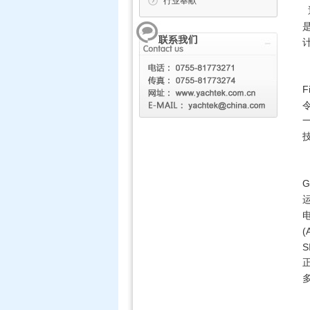
行业奉献
Fi
G
(
S