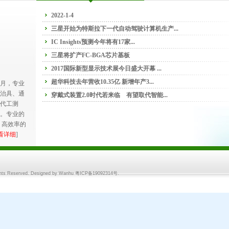
2022-1-4
三星开始为特斯拉下一代自动驾驶计算机生产...
IC Insights预测今年将有17家...
三星将扩产FC-BGA芯片基板
2017国际新型显示技术展今日盛大开幕 ...
超华科技去年营收10.35亿 新增年产3...
0月，专业
治具、通
穿戴式装置2.0时代若来临 有望取代智能...
代工测
。专业的
、高效率的
看详细
]
点击咨
ghts Reserved. Designed by
Wanhu
粤ICP备19092314号
.